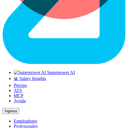
Superpower AI
📊 Salary Insights
Precios
ATS
MCP
Ayuda
Ingresa
Empleadores
Profesionales