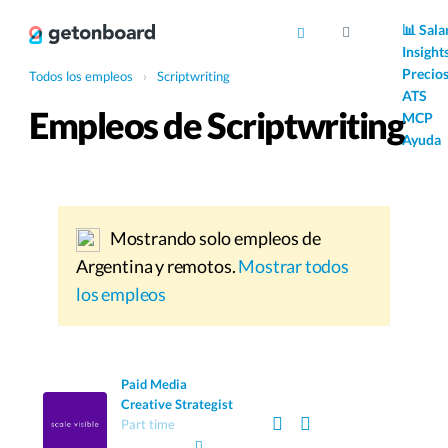
AI
📊 Sala
Insight
Precio
Todos los empleos
›
Scriptwriting
ATS
Empleos de Scriptwriting
MCP
Ayuda
Mostrando solo empleos de
Argentina y remotos.
Mostrar todos
los empleos
Paid Media
Creative Strategist
Part time