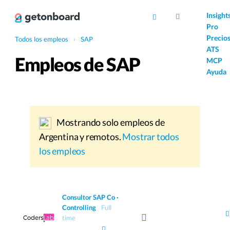
AI
Insight
Pro
Precio
Todos los empleos
›
SAP
ATS
Empleos de SAP
MCP
Ayuda
Mostrando solo empleos de
Argentina y remotos.
Mostrar todos
los empleos
Consultor SAP Co ·
Controlling
Full
time