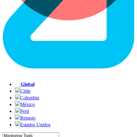
Global
Chile
Colombia
México
Perú
Remoto
Estados Unidos