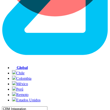
Global
Chile
Colombia
México
Perú
Remoto
Estados Unidos