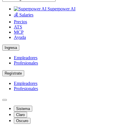
Superpower AI
💰 Salaries
Precios
ATS
MCP
Ayuda
Ingresa
Empleadores
Profesionales
Regístrate
Empleadores
Profesionales
Sistema
Claro
Oscuro