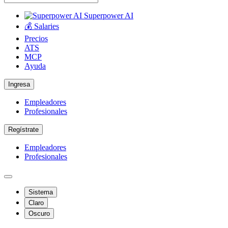
Superpower AI
💰 Salaries
Precios
ATS
MCP
Ayuda
Ingresa
Empleadores
Profesionales
Regístrate
Empleadores
Profesionales
Sistema
Claro
Oscuro