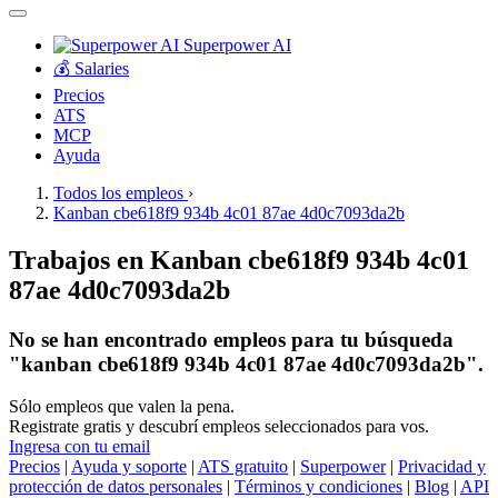
Superpower AI
💰 Salaries
Precios
ATS
MCP
Ayuda
Todos los empleos
›
Kanban cbe618f9 934b 4c01 87ae 4d0c7093da2b
Trabajos en Kanban cbe618f9 934b 4c01
87ae 4d0c7093da2b
No se han encontrado empleos para tu búsqueda
"kanban cbe618f9 934b 4c01 87ae 4d0c7093da2b".
Sólo empleos que valen la pena.
Registrate gratis y descubrí empleos seleccionados para vos.
Ingresa con tu email
Precios
|
Ayuda y soporte
|
ATS gratuito
|
Superpower
|
Privacidad y
protección de datos personales
|
Términos y condiciones
|
Blog
|
API