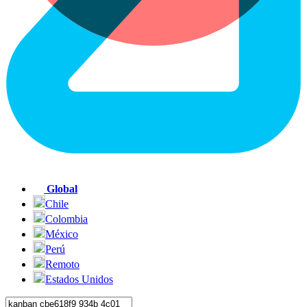
Global
Chile
Colombia
México
Perú
Remoto
Estados Unidos