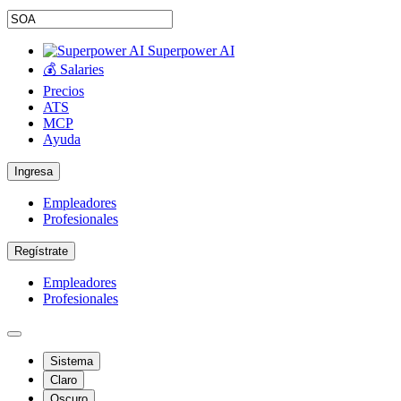
Superpower AI
💰 Salaries
Precios
ATS
MCP
Ayuda
Ingresa
Empleadores
Profesionales
Regístrate
Empleadores
Profesionales
Sistema
Claro
Oscuro