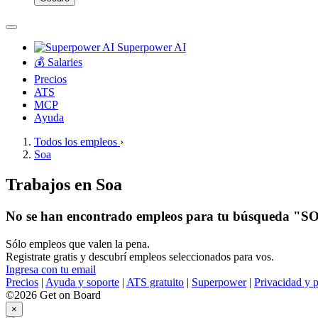
Superpower AI
💰 Salaries
Precios
ATS
MCP
Ayuda
Todos los empleos
›
Soa
Trabajos en Soa
No se han encontrado empleos para tu búsqueda "S
Sólo empleos que valen la pena.
Registrate gratis y descubrí empleos seleccionados para vos.
Ingresa con tu email
Precios
|
Ayuda y soporte
|
ATS gratuito
|
Superpower
|
Privacidad y p
©2026 Get on Board
×