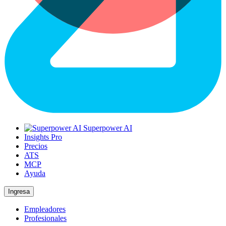
Superpower AI
Insights Pro
Precios
ATS
MCP
Ayuda
Ingresa
Empleadores
Profesionales