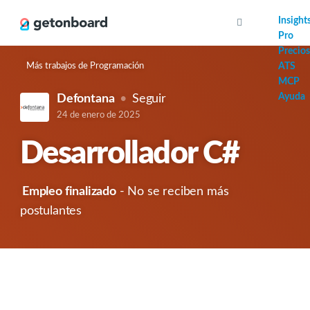
AI
Insight
Pro
Precios
Más trabajos de Programación
ATS
MCP
Ayuda
Defontana
Seguir
24 de enero de 2025
Desarrollador C#
Empleo finalizado
- No se reciben más
postulantes