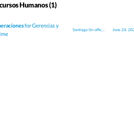
ecursos Humanos (1)
neraciones
for Gerencias y
Santiago
(In-office)
June 24, 20
time