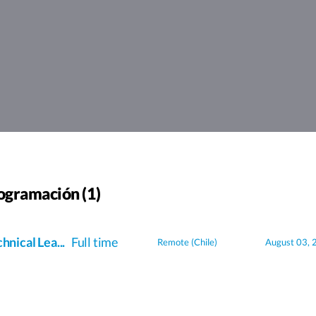
ogramación (1)
hnical Lea...
Full time
Remote (Chile)
August 03, 