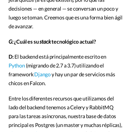
decisiones — en general — se conversan un poco y
luego se toman. Creemos que es una forma bien ágil
de avanzar.
G:
¿Cuál es su
stack
tecnológico actual?
D:
El backend está principalmente escrito en
Python
(migrando de 2.7 a 3.7) utilizando el
framework
Django
y hay un par de servicios más
chicos en Falcon.
Entre los diferentes recursos que utilizamos del
lado del backend tenemos a Celery y RabbitMQ
para las tareas asíncronas, nuestra base de datos
principal es Postgres (un master y muchas réplicas),