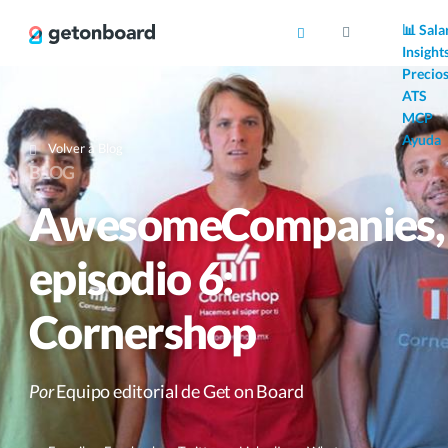
AI
📊 Sala
Insight
Precio
ATS
MCP
Ayuda
Volver a Blog
BLOG
AwesomeCompanies,
episodio 6:
Cornershop
Por
Equipo editorial de Get on Board