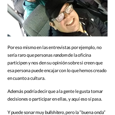
Por eso mismo en las entrevistas por ejemplo, no
sería raro que personas
random
de la oficina
participen y nos den su opinión sobre si creen que
esa persona puede encajar con lo que hemos creado
en cuanto a cultura.
Además podría decir que a la gente le gusta tomar
decisiones o participar en ellas, y aquí eso sí pasa.
Y puede sonar muy
bullshitero
, pero la “buena onda”