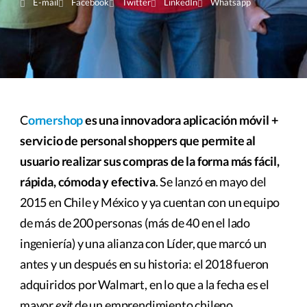
E-mail
Facebook
Twitter
LinkedIn
Whatsapp
C
ornershop
es una innovadora aplicación móvil +
servicio de personal shoppers que permite al
usuario realizar sus compras de la forma más fácil,
rápida, cómoda y efectiva
. Se lanzó en mayo del
2015 en Chile y México y ya cuentan con un equipo
de más de 200 personas (más de 40 en el lado
ingeniería) y una alianza con Líder, que marcó un
antes y un después en su historia: el 2018 fueron
adquiridos por Walmart, en lo que a la fecha es el
mayor
exit
de un emprendimiento chileno.