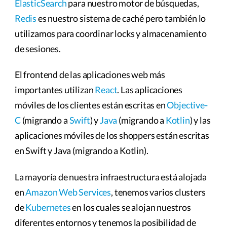
ElasticSearch
para nuestro motor de búsquedas,
Redis
es nuestro sistema de caché pero también lo
utilizamos para coordinar locks y almacenamiento
de sesiones.
El frontend de las aplicaciones web más
importantes utilizan
React
. Las aplicaciones
móviles de los clientes están escritas en
Objective-
C
(migrando a
Swift
) y
Java
(migrando a
Kotlin
) y las
aplicaciones móviles de los shoppers están escritas
en Swift y Java (migrando a Kotlin).
La mayoría de nuestra infraestructura está alojada
en
Amazon Web Services
, tenemos varios clusters
de
Kubernetes
en los cuales se alojan nuestros
diferentes entornos y tenemos la posibilidad de