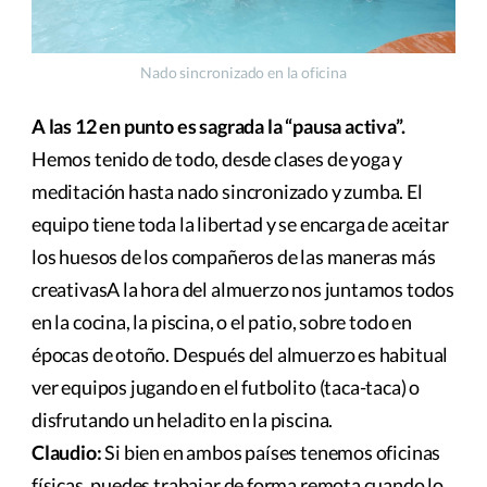
Nado sincronizado en la oficina
A las 12 en punto es sagrada la “pausa activa”.
Hemos tenido de todo, desde clases de yoga y
meditación hasta nado sincronizado y zumba. El
equipo tiene toda la libertad y se encarga de aceitar
los huesos de los compañeros de las maneras más
creativasA la hora del almuerzo nos juntamos todos
en la cocina, la piscina, o el patio, sobre todo en
épocas de otoño. Después del almuerzo es habitual
ver equipos jugando en el futbolito (taca-taca) o
disfrutando un heladito en la piscina.
Claudio:
Si bien en ambos países tenemos oficinas
físicas, puedes trabajar de forma remota cuando lo