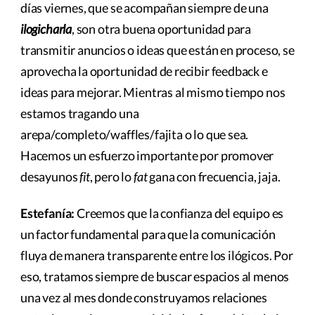
días viernes, que se acompañan siempre de una
ilogicharla
, son otra buena oportunidad para
transmitir anuncios o ideas que están en proceso, se
aprovecha la oportunidad de recibir feedback e
ideas para mejorar. Mientras al mismo tiempo nos
estamos tragando una
arepa/completo/waffles/fajita o lo que sea.
Hacemos un esfuerzo importante por promover
desayunos
fit
, pero lo
fat
gana con frecuencia, jaja.
Estefanía:
Creemos que la confianza del equipo es
un factor fundamental para que la comunicación
fluya de manera transparente entre los ilógicos. Por
eso, tratamos siempre de buscar espacios al menos
una vez al mes donde construyamos relaciones