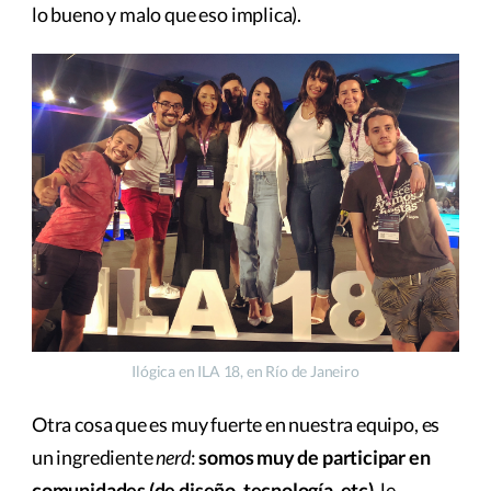
lo bueno y malo que eso implica).
Ilógica en ILA 18, en Río de Janeiro
Otra cosa que es muy fuerte en nuestra equipo, es
un ingrediente
nerd
:
somos muy de participar en
comunidades (de diseño, tecnología, etc)
, le