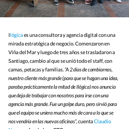
I
lógica
es una consultora y agencia digital con una
mirada estratégica de negocio. Comenzaron en
Viña del Mar y luego de tres años se trasladaron a
Santiago, cambio al que se unió todo el staff, con
camas, petacas y familias.
“A 2 días de cambiarnos,
nuestro cliente más grande (para que se hagan una idea,
paraba prácticamente la mitad de Ilógica) nos anuncia
que deja de trabajar con nosotros para irse con una
agencia más grande. Fue un golpe duro, pero sirvió para
que el equipo se uniera mucho más de cara a lo que se
nos vendría en las nuevas oficinas”,
cuenta
Claudio