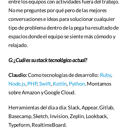
entre los equipos con actividades fuera del trabajo.
No me preguntes por qué pero de las mejores
conversaciones e ideas para solucionar cualquier
tipo de problema dentro de la pega ha resultado de
espacios donde el equipo se siente más cómodo y
relajado.
G: ¿Cuál es su stack tecnológico actual?
Claudio:
Como tecnologías de desarrollo:
Ruby
,
Node.js
,
PHP
,
Swift
,
Kotlin
,
Python
. Montamos
sobre Amazon y Google Cloud.
Herramientas del día a día: Slack, Appear, Gitlab,
Basecamp, Sketch, Invision, Zeplin, Lookback,
Typeform, RealtimeBoard.