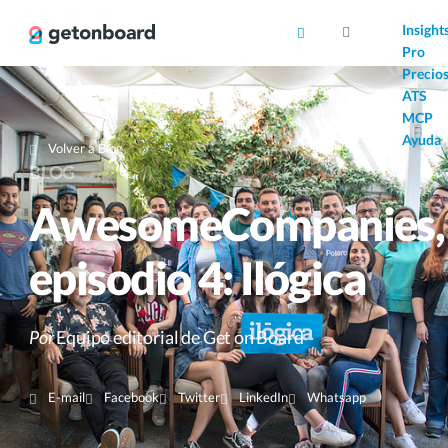
AI
Insight
Pro
Precio
ATS
MCP
Ayuda
Volver a Blog
BLOG
AwesomeCompanies,
episodio 4: Ilógica
Por
Equipo editorial de Get on Board
E-mail
Facebook
Twitter
LinkedIn
Whatsapp