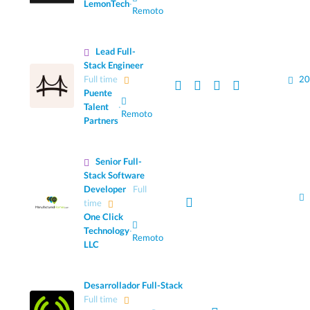
LemonTech
·
Remoto
Lead Full-
Stack Engineer
Full time
20
Puente
Talent
·
Remoto
Partners
Senior Full-
Stack Software
Developer
Full
time
One Click
Technology
·
Remoto
LLC
Desarrollador Full-Stack
Full time