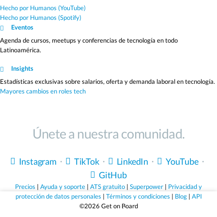
Hecho por Humanos (YouTube)
Hecho por Humanos (Spotify)
Eventos
Agenda de cursos, meetups y conferencias de tecnología en todo
Latinoamérica.
Insights
Estadísticas exclusivas sobre salarios, oferta y demanda laboral en tecnología.
Mayores cambios en roles tech
Únete a nuestra comunidad.
Instagram
・
TikTok
・
LinkedIn
・
YouTube
・
GitHub
Precios
|
Ayuda y soporte
|
ATS gratuito
|
Superpower
|
Privacidad y
protección de datos personales
|
Términos y condiciones
|
Blog
|
API
©2026 Get on Board
Sólo empleos que valen la pena.