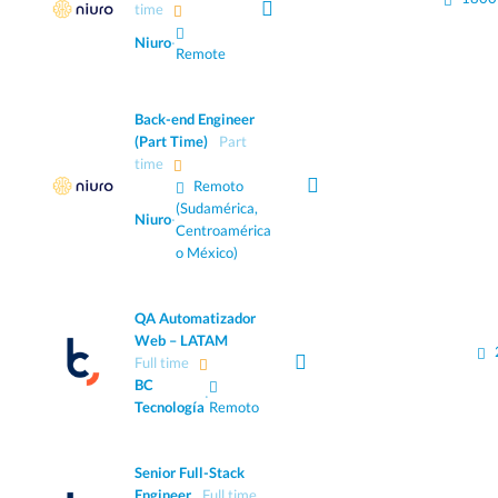
time
Niuro
·
Remote
Back-end Engineer
(Part Time)
Part
time
Remoto
(Sudamérica,
Niuro
·
Centroamérica
o México)
QA Automatizador
Web – LATAM
Full time
BC
·
Tecnología
Remoto
Senior Full-Stack
Engineer
Full time