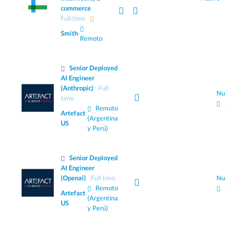
commerce
Full time
Smith
·
Remoto
Senior Deployed
AI Engineer
(Anthropic)
Full
Nu
time
Remoto
Artefact
·
(Argentina
US
y Perú)
Senior Deployed
AI Engineer
(Openai)
Full time
Nu
Remoto
Artefact
·
(Argentina
US
y Perú)