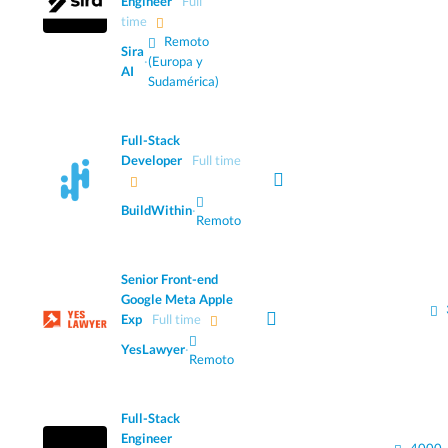
Engineer
Full
time
Remoto
Sira
·
(Europa y
AI
Sudamérica)
Full-Stack
Developer
Full time
BuildWithin
·
Remoto
Senior Front-end
Google Meta Apple
Exp
Full time
YesLawyer
·
Remoto
Full-Stack
Engineer