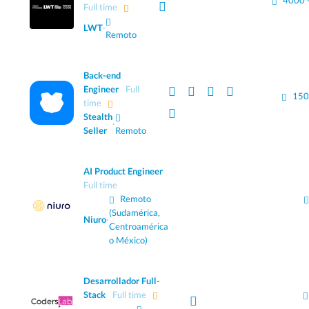
4000 
Full time
LWT
·
Remoto
Back-end
Engineer
Full
150
time
Stealth
·
Seller
Remoto
AI Product Engineer
Full time
Remoto
(Sudamérica,
Niuro
·
Centroamérica
o México)
Desarrollador Full-
Stack
Full time