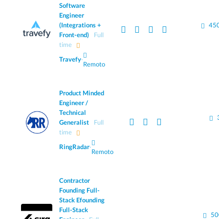
Software
Engineer
(Integrations +
450
Front-end)
Full
time
Travefy
·
Remoto
Product Minded
Engineer /
Technical
Generalist
Full
time
RingRadar
·
Remoto
Contractor
Founding Full-
Stack Efounding
Full-Stack
50