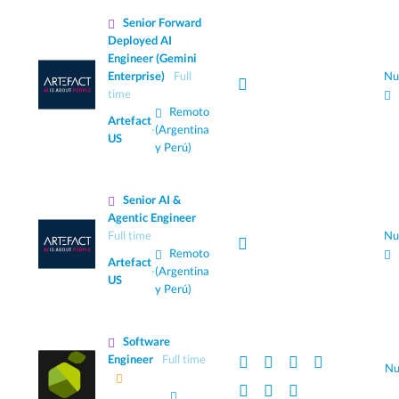
Senior Forward
Deployed AI
Engineer (Gemini
Enterprise)
Full
Nu
time
Remoto
Artefact
·
(Argentina
US
y Perú)
Senior AI &
Agentic Engineer
Full time
Nu
Remoto
Artefact
·
(Argentina
US
y Perú)
Software
Engineer
Full time
Nu