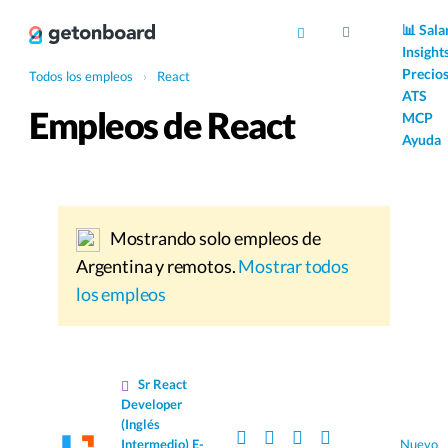
AI
📊 Sala
Insight
Precio
Todos los empleos
›
React
ATS
Empleos de React
MCP
Ayuda
Mostrando solo empleos de
Argentina y remotos.
Mostrar todos
los empleos
Sr React
Developer
(Inglés
Intermedio) E-
Nuevo