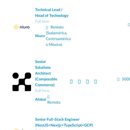
Technical Lead /
Head of Technology
Full time
Remoto
(Sudamérica,
Niuro
·
Centroamérica
o México)
Senior
Solutions
Architect
(Composable
5000
Commerce)
Full time
Alokai
·
Remoto
Senior Full-Stack Engineer
(NestJS+Nextjr+TypeScript+GCP)