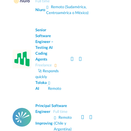
Full time
Remoto (Sudamérica,
Niuro
·
Centroamérica o México)
Senior
Software
Engineer –
Testing AI
Coding
Agents
Freelance
🚀 Responds
quickly
Toloka
·
AI
Remoto
Principal Software
Engineer
Full time
Remoto
Improving
·
(Chile y
Argentina)