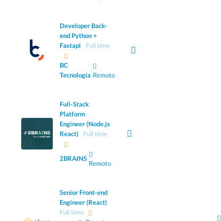
Developer Back-
end Python +
Fastapi
Full time
BC
·
Tecnología
Remoto
Full-Stack
Platform
Engineer (Node.js
React)
Full time
2BRAINS
·
Remoto
Senior Front-end
Engineer (React)
Full time