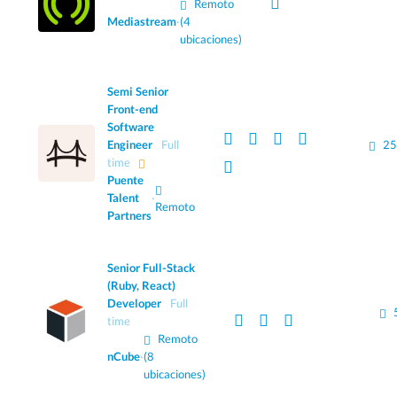
Remoto
Mediastream
·
(4
ubicaciones)
Semi Senior
Front-end
Software
Engineer
Full
25
time
Puente
Talent
·
Remoto
Partners
Senior Full-Stack
(Ruby, React)
Developer
Full
time
Remoto
nCube
·
(8
ubicaciones)