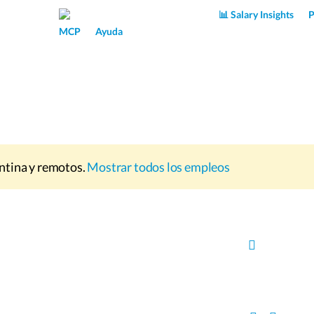
Superpower AI
📊 Salary Insights
P
MCP
Ayuda
ntina y remotos.
Mostrar todos los empleos