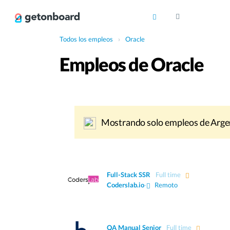
Todos los empleos
›
Oracle
Empleos de Oracle
Mostrando solo empleos de Arge
Full-Stack SSR
Full time
Coderslab.io
·
Remoto
QA Manual Senior
Full time