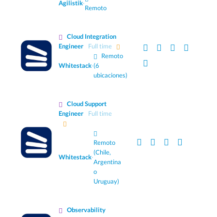
Agilistik
·
Remoto
Cloud Integration
Engineer
Full time
Remoto
Whitestack
·
(6
ubicaciones)
Cloud Support
Engineer
Full time
Remoto
(Chile,
Whitestack
·
Argentina
o
Uruguay)
Observability