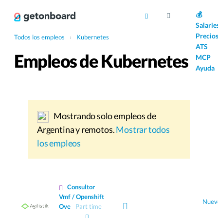
AI
💰
Salarie
Precio
Todos los empleos
›
Kubernetes
ATS
Empleos de Kubernetes
MCP
Ayuda
Mostrando solo empleos de
Argentina y remotos.
Mostrar todos
los empleos
Consultor
Vmf / Openshift
Nuev
Ove
Part time