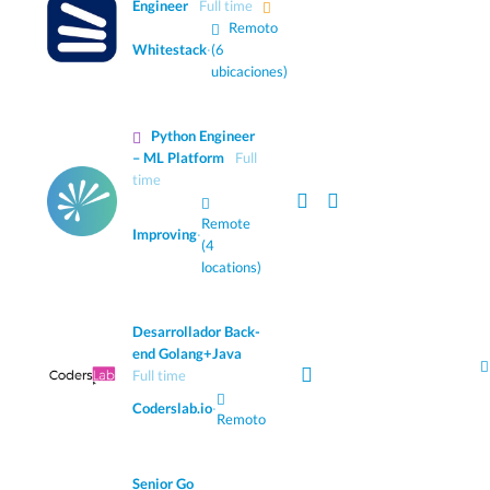
Engineer
Full time
Remoto
Whitestack
·
(6
ubicaciones)
Python Engineer
– ML Platform
Full
time
Remote
Improving
·
(4
locations)
Desarrollador Back-
end Golang+Java
Full time
Coderslab.io
·
Remoto
Senior Go