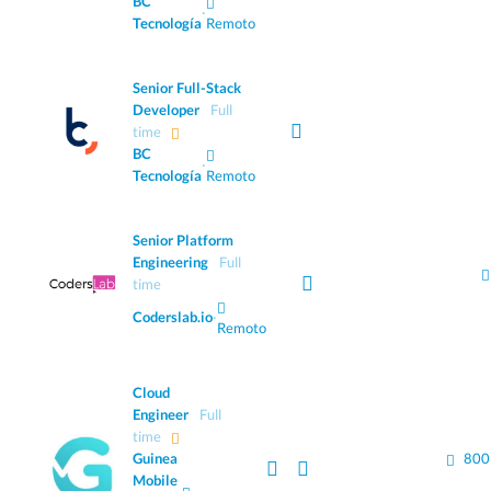
BC
·
Tecnología
Remoto
Senior Full-Stack
Developer
Full
time
BC
·
Tecnología
Remoto
Senior Platform
Engineering
Full
time
Coderslab.io
·
Remoto
Cloud
Engineer
Full
time
Guinea
800
Mobile