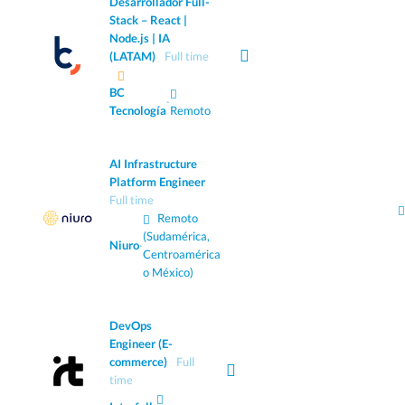
Desarrollador Full-
Stack – React |
Node.js | IA
(LATAM)
Full time
BC
·
Tecnología
Remoto
AI Infrastructure
Platform Engineer
Full time
Remoto
(Sudamérica,
Niuro
·
Centroamérica
o México)
DevOps
Engineer (E-
commerce)
Full
time