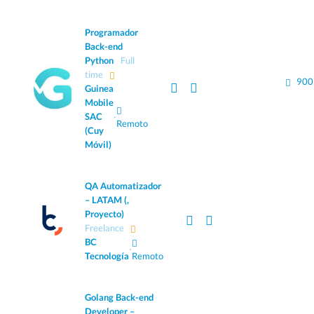
Programador
Back-end
Python
Full
time
900
Guinea
Mobile
SAC
·
Remoto
(Cuy
Móvil)
QA Automatizador
– LATAM (,
Proyecto)
Freelance
BC
·
Tecnología
Remoto
Golang Back-end
Developer –