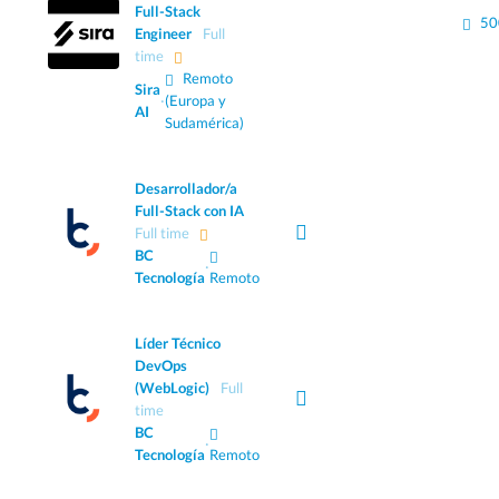
Full-Stack
50
Engineer
Full
time
Remoto
Sira
·
(Europa y
AI
Sudamérica)
Desarrollador/a
Full-Stack con IA
Full time
BC
·
Tecnología
Remoto
Líder Técnico
DevOps
(WebLogic)
Full
time
BC
·
Tecnología
Remoto