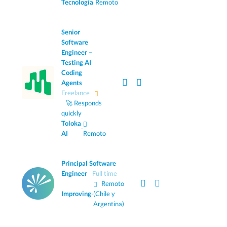
Tecnología
Remoto
Senior
Software
Engineer –
Testing AI
Coding
Agents
Freelance
🚀 Responds
quickly
Toloka
·
AI
Remoto
Principal Software
Engineer
Full time
Remoto
Improving
·
(Chile y
Argentina)