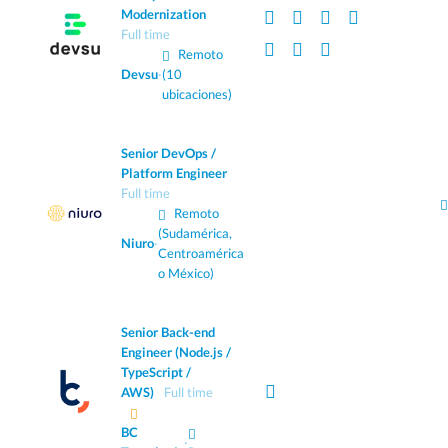
Modernization
Full time
Remoto
Devsu
·
(10
ubicaciones)
Senior DevOps /
Platform Engineer
Full time
Remoto
(Sudamérica,
Niuro
·
Centroamérica
o México)
Senior Back-end
Engineer (Node.js /
TypeScript /
AWS)
Full time
BC
·