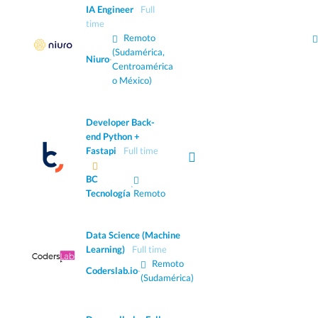
IA Engineer
Full
time
Remoto
(Sudamérica,
Niuro
·
Centroamérica
o México)
Developer Back-
end Python +
Fastapi
Full time
BC
·
Tecnología
Remoto
Data Science (Machine
Learning)
Full time
Remoto
Coderslab.io
·
(Sudamérica)