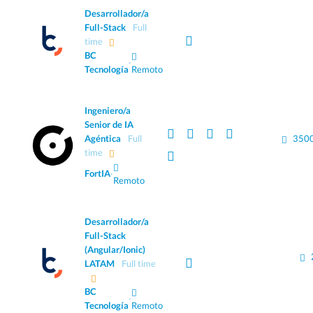
Desarrollador/a
Full-Stack
Full
time
BC
·
Tecnología
Remoto
Ingeniero/a
Senior de IA
Agéntica
Full
3500
time
FortIA
·
Remoto
Desarrollador/a
Full-Stack
(Angular/Ionic)
LATAM
Full time
BC
·
Tecnología
Remoto