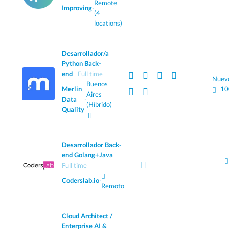
Remote
Improving
·
(4
locations)
Desarrollador/a
Python Back-
end
Full time
Nuev
Buenos
Merlin
10
Aires
Data
·
(Híbrido)
Quality
Desarrollador Back-
end Golang+Java
Full time
Coderslab.io
·
Remoto
Cloud Architect /
Enterprise AI &