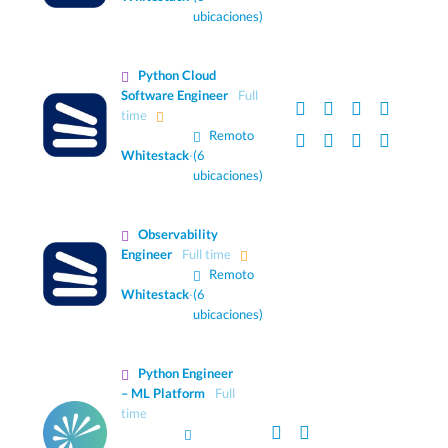
ubicaciones)
Python Cloud
Software Engineer
Full
time
Remoto
Whitestack
·
(6
ubicaciones)
Observability
Engineer
Full time
Remoto
Whitestack
·
(6
ubicaciones)
Python Engineer
– ML Platform
Full
time