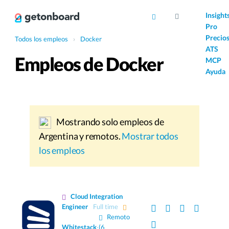
AI
Insight
Pro
Precio
Todos los empleos
›
Docker
ATS
Empleos de Docker
MCP
Ayuda
Mostrando solo empleos de
Argentina y remotos.
Mostrar todos
los empleos
Cloud Integration
Engineer
Full time
Remoto
Whitestack
·
(6