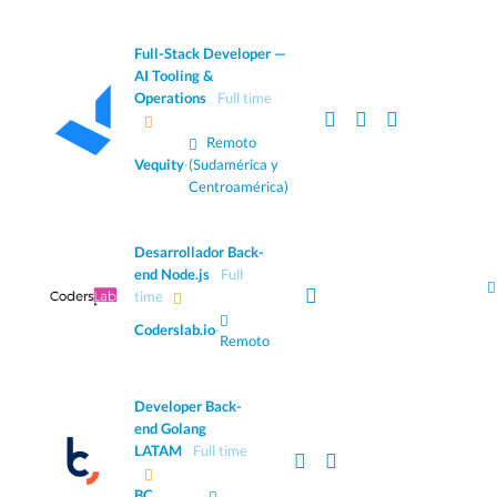
Full-Stack Developer —
AI Tooling &
Operations
Full time
Remoto
Vequity
·
(Sudamérica y
Centroamérica)
Desarrollador Back-
end Node.js
Full
time
Coderslab.io
·
Remoto
Developer Back-
end Golang
LATAM
Full time
BC