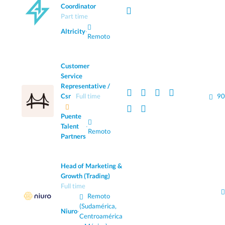
Coordinator
Part time
Altricity
·
Remoto
Customer
Service
Representative /
Csr
Full time
90
Puente
Talent
·
Remoto
Partners
Head of Marketing &
Growth (Trading)
Full time
Remoto
(Sudamérica,
Niuro
·
Centroamérica