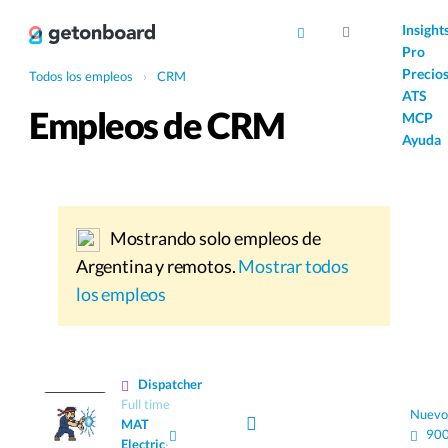
AI
Insight
Pro
Precio
Todos los empleos
›
CRM
ATS
Empleos de CRM
MCP
Ayuda
Mostrando solo empleos de
Argentina y remotos.
Mostrar todos
los empleos
Dispatcher
Full time
Nuevo
MAT
900
Electric
·