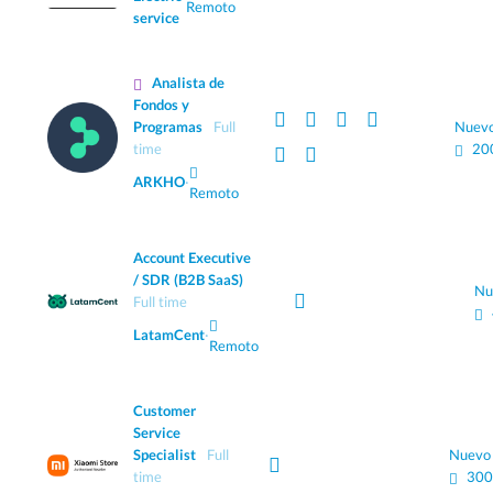
Remoto
service
Analista de
Fondos y
Programas
Full
Nuev
time
20
ARKHO
·
Remoto
Account Executive
/ SDR (B2B SaaS)
Nu
Full time
LatamCent
·
Remoto
Customer
Service
Specialist
Full
Nuevo
time
300