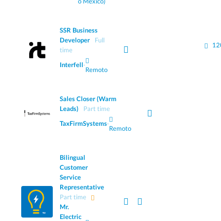
o México)
SSR Business
Developer
Full
12
time
Interfell
·
Remoto
Sales Closer (Warm
Leads)
Part time
TaxFirmSystems
·
Remoto
Bilingual
Customer
Service
Representative
Part time
Mr.
Electric