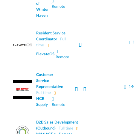
of
·
Remote
Winter
Haven
Resident Service
Coordinator
Full
time
ElevateOS
·
Remoto
Customer
Service
Representative
14
Full time
HCR
·
Supply
Remoto
B2B Sales Development
(Outbound)
Full time