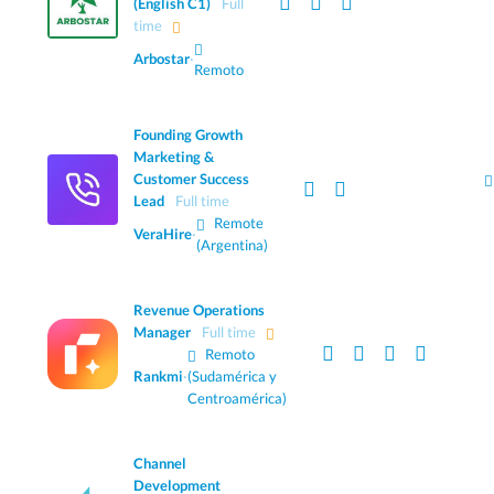
(English C1)
Full
time
Arbostar
·
Remoto
Founding Growth
Marketing &
Customer Success
Lead
Full time
Remote
VeraHire
·
(Argentina)
Revenue Operations
Manager
Full time
Remoto
Rankmi
·
(Sudamérica y
Centroamérica)
Channel
Development