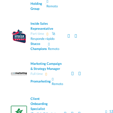
Holding
·
Remoto
Group
Inside Sales
Representative
Part time
🚀
Responde rápido
Stucco
·
Champions
Remoto
Marketing Campaign
& Strategy Manager
Full time
Promarketing
·
Remoto
Client
Onboarding
Specialist
12