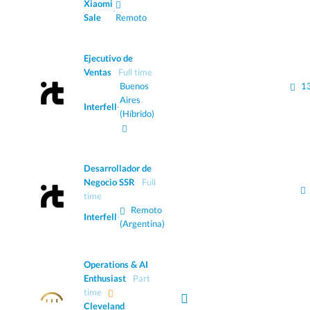
Xiaomi
·
Sale
Remoto
Ejecutivo de
Ventas
Full time
Buenos
1
Aires
Interfell
·
(Híbrido)
Desarrollador de
Negocio SSR
Full
time
Remoto
Interfell
·
(Argentina)
Operations & AI
Enthusiast
Part
time
Cleveland