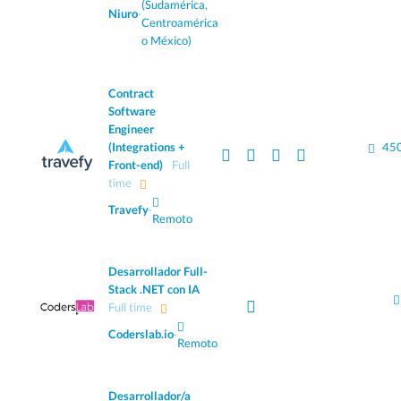
(Sudamérica,
Niuro
·
Centroamérica
o México)
Contract
Software
Engineer
(Integrations +
450
Front-end)
Full
time
Travefy
·
Remoto
Desarrollador Full-
Stack .NET con IA
Full time
Coderslab.io
·
Remoto
Desarrollador/a