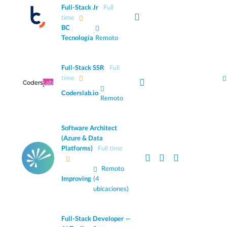
Full-Stack Jr
Full
time
BC
·
Tecnología
Remoto
Full-Stack SSR
Full
time
Coderslab.io
·
Remoto
Software Architect
(Azure & Data
Platforms)
Full time
Remoto
Improving
·
(4
ubicaciones)
Full-Stack Developer —