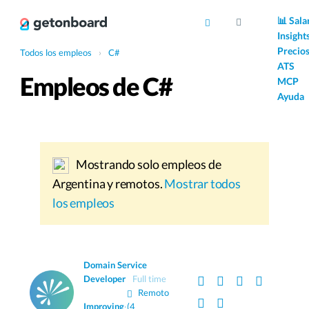
AI
📊 Sala
Insight
Precio
Todos los empleos
›
C#
ATS
Empleos de C#
MCP
Ayuda
Mostrando solo empleos de
Argentina y remotos.
Mostrar todos
los empleos
Domain Service
Developer
Full time
Remoto
Improving
·
(4