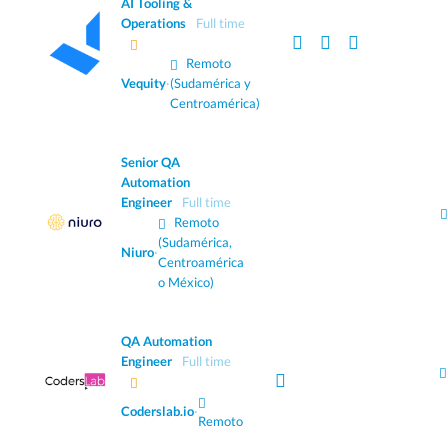
AI Tooling &
Operations
Full time
Remoto
Vequity
·
(Sudamérica y
Centroamérica)
Senior QA
Automation
Engineer
Full time
Remoto
(Sudamérica,
Niuro
·
Centroamérica
o México)
QA Automation
Engineer
Full time
Coderslab.io
·
Remoto